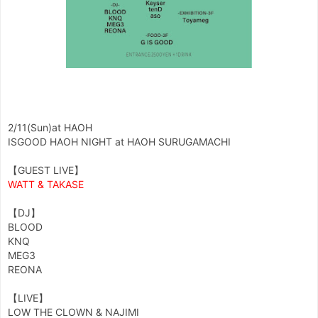
2/11(Sun)at HAOH
ISGOOD HAOH NIGHT at HAOH SURUGAMACHI
【GUEST LIVE】
WATT & TAKASE
【DJ】
BLOOD
KNQ
MEG3
REONA
【LIVE】
LOW THE CLOWN & NAJIMI