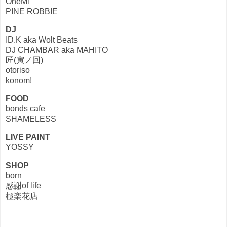
OneMi
PINE ROBBIE
DJ
ID.K aka Wolt Beats
DJ CHAMBAR aka MAHITO
匠(寅ノ回)
otoriso
konom!
FOOD
bonds cafe
SHAMELESS
LIVE PAINT
YOSSY
SHOP
born
感謝of life
極楽花店