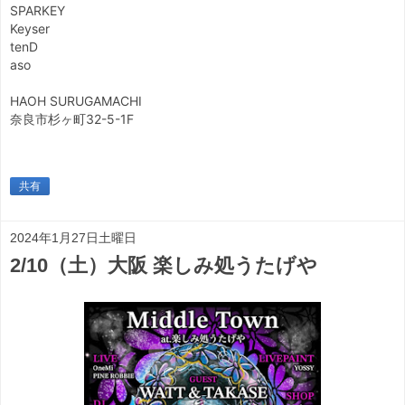
SPARKEY
Keyser
tenD
aso
HAOH SURUGAMACHI
奈良市杉ヶ町32-5-1F
共有
2024年1月27日土曜日
2/10（土）大阪 楽しみ処うたげや